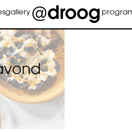
es
gallery
progra