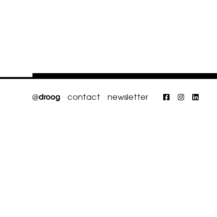
contact
newsletter
Faceboo
Insta
Li