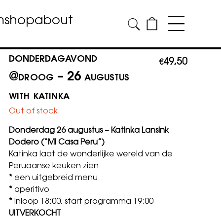
m
shop
about
donderdagavond
49,50
€
@droog – 26 augustus
with katinka
Out of stock
Donderdag 26 augustus – Katinka Lansink
Dodero (“Mi Casa Peru”)
Katinka laat de wonderlijke wereld van de
Peruaanse keuken zien
*
een
uitgebreid menu
*
aperitivo
*
inloop 18:00, start programma 19:00
UITVERKOCHT