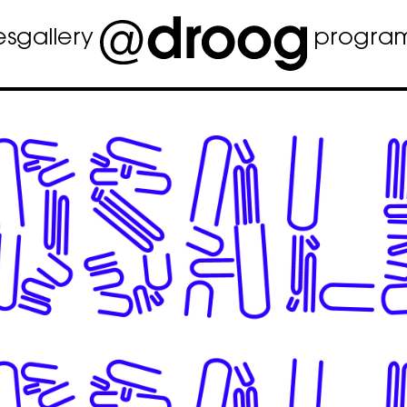
es
gallery
progra