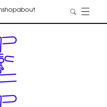
m
shop
about