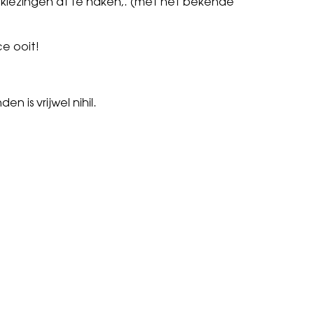
erkiezingen af te haken,. (met het bekende
e ooit!
 is vrijwel nihil.