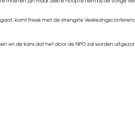
tste moeten zijn maar ziekte noopte hem bij de vorige v
gaat, komt Freek met de strengste Verkiezingsconferenc
omen en de kans dat het door de NPO zal worden uitgezonden