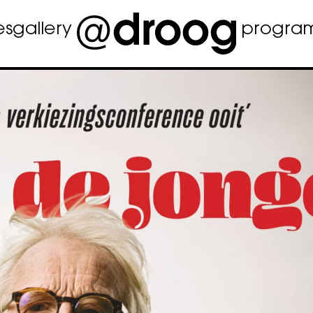
es
gallery
progra