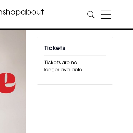
m
shop
about
Tickets
Tickets are no
longer available