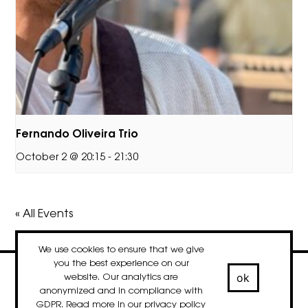
Fernando Oliveira Trio
October 2 @ 20:15
-
21:30
« All Events
We use cookies to ensure that we give
you the best experience on our
ok
website. Our analytics are
contact
newsletter
Facebook
Instagram
LinkedIn
anonymized and in compliance with
© 2020-2026 droog
GDPR. Read more in our
privacy policy