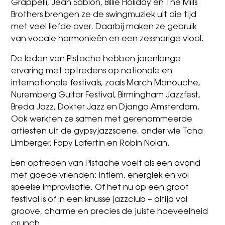
Grappelli, Jean Sablon, Billie Holiday en The Mills
Brothers brengen ze de swingmuziek uit die tijd
met veel liefde over. Daarbij maken ze gebruik
van vocale harmonieën en een zessnarige viool.
De leden van Pistache hebben jarenlange
ervaring met optredens op nationale en
internationale festivals, zoals March Manouche,
Nuremberg Guitar Festival, Birmingham Jazzfest,
Breda Jazz, Dokter Jazz en Django Amsterdam.
Ook werkten ze samen met gerenommeerde
artiesten uit de gypsyjazzscene, onder wie Tcha
Limberger, Fapy Lafertin en Robin Nolan.
Een optreden van Pistache voelt als een avond
met goede vrienden: intiem, energiek en vol
speelse improvisatie. Of het nu op een groot
festival is of in een knusse jazzclub – altijd vol
groove, charme en precies de juiste hoeveelheid
crunch.