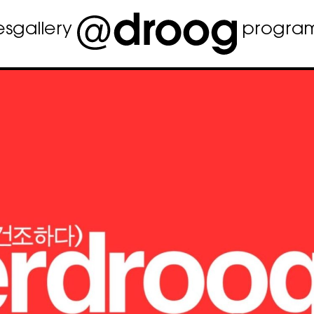
es
gallery
progra