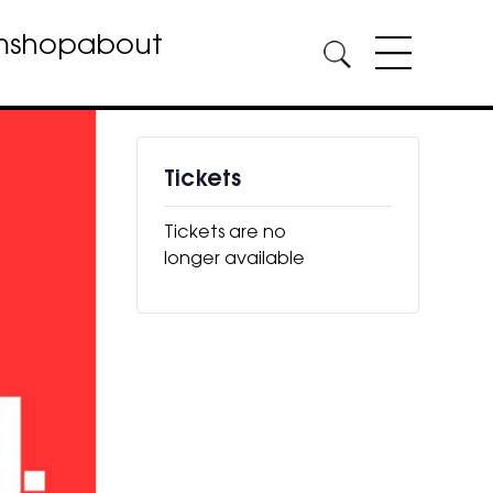
m
shop
about
Tickets
Tickets are no
longer available