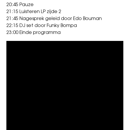
20:45 Pauze
21:15 Luisteren LP zijde 2
21:45 Nagesprek geleid door Edo Bouman
22:15 DJ set door Funky Bompa
23:00 Einde programma