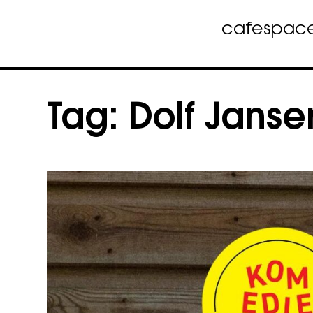
cafe
spac
Skip
to
Tag:
Dolf Janse
content