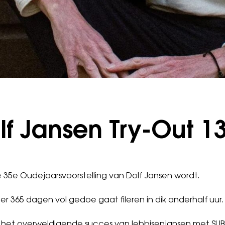
f Jansen Try-Out 13
de 35e Oudejaarsvoorstelling van Dolf Jansen wordt.
eer 365 dagen vol gedoe gaat fileren in dik anderhalf uur.
 na het overweldigende succes van lebbisenjansen met S