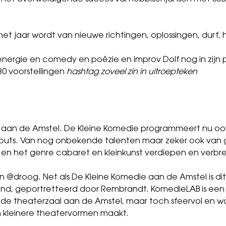
 het jaar wordt van nieuwe richtingen, oplossingen, durf
nergie en comedy en poëzie en improv Dolf nog in zijn pe
80 voorstellingen
hashtag zoveel zin in uitroepteken
 niet aan de Amstel. De Kleine Komedie programmeert nu o
-outs. Van nog onbekende talenten maar zeker ook van 
 en het genre cabaret en kleinkunst verdiepen en verbr
n @droog. Net als De Kleine Komedie aan de Amstel is d
t pand, geportretteerd door Rembrandt. KomedieLAB is ee
 de theaterzaal aan de Amstel, maar toch sfeervol en w
n kleinere theatervormen maakt.