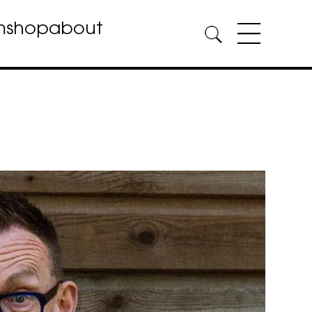
m
shop
about