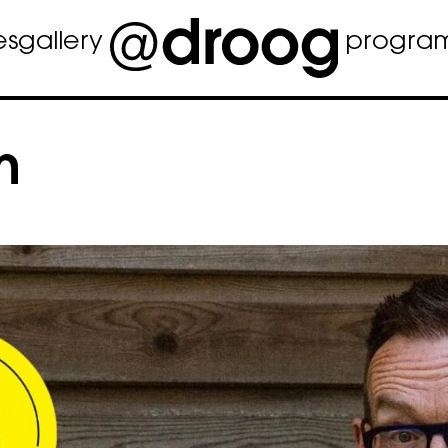
es
gallery
progra
n