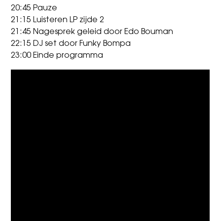
20:45 Pauze
21:15 Luisteren LP zijde 2
21:45 Nagesprek geleid door Edo Bouman
22:15 DJ set door Funky Bompa
23:00 Einde programma