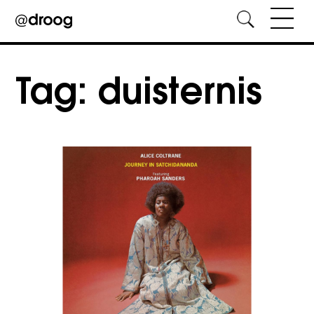
Skip
to
Tag:
duisternis
content