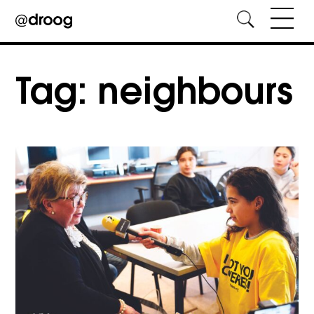
Skip
to
Tag:
neighbours
content