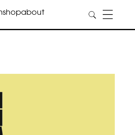
m
shop
about