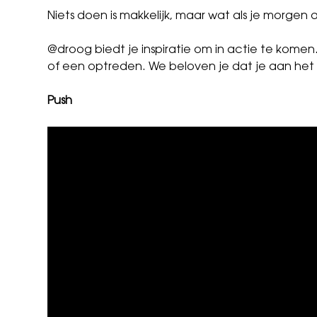
Niets doen is makkelijk, maar wat als je morge
@droog biedt je inspiratie om in actie te komen
of een optreden. We beloven je dat je aan het
Push