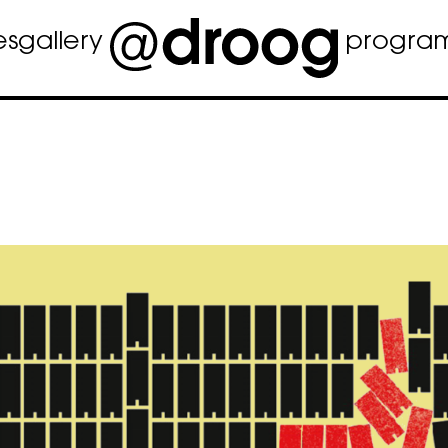
es
gallery
progra