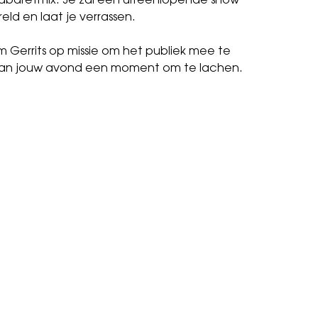
 cabaretmix. Je zal een uiteenlopende show
eld en laat je verrassen.
om Gerrits op missie om het publiek mee te
van jouw avond een moment om te lachen.