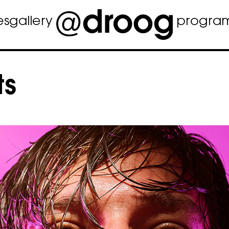
es
gallery
progra
ts