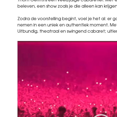
Thom Gerrits is een veelzijdige cabaretier. Met
beleven, een show zoals je die alleen kan krijgen
Zodra de voorstelling begint, voel je het al: er
nemen in een uniek en authentiek moment. M
Uitbundig, theatraal en swingend cabaret; ult
Video
Player