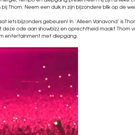
 energie, tempo en diepgang presenteert hij zijn unieke
 bij Thom. Neem een duik in zijn bijzondere blik op de wer
 gaat iets bijzonders gebeuren! In ‘Alleen Vanavond’ is Th
et deze ode aan showbizz en oprechtheid maakt Thom 
iem entertainment met diepgang.