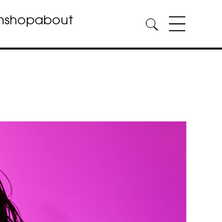
m
shop
about