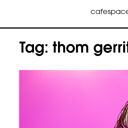
cafe
spac
Skip
to
Tag:
thom gerri
content