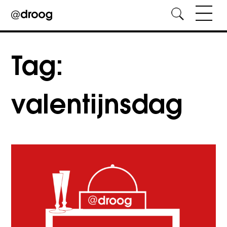
Skip
to
Tag:
content
valentijnsdag