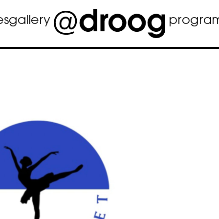
es
gallery
progra