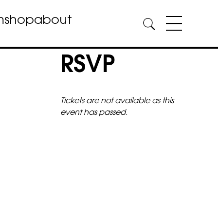
m
shop
about
RSVP
Tickets are not available as this
event has passed.